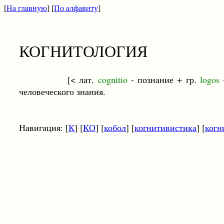
[
На главную
] [
По алфавиту
]
КОГНИТОЛОГИЯ
[< лат.
cognitio
- познание + гр.
logos
человеческого знания.
Навигация: [
К
] [
КО
] [
кобол
] [
когнитивистика
] [
когн