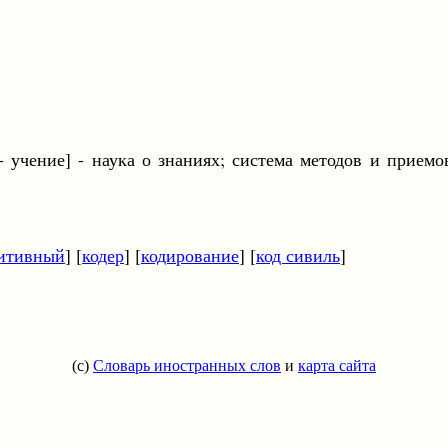
- учение] - наука о знаниях; система методов и прием
итивный
] [
кодер
] [
кодирование
] [
код сивиль
]
(c)
Словарь иностранных слов
и
карта сайта