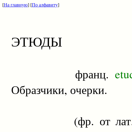
[
На главную
] [
По алфавиту
]
ЭТЮДЫ
франц.
etu
Образчики, очерки.
(фр. от лат