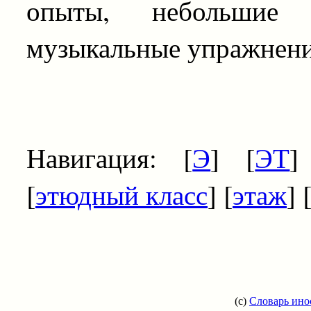
опыты, небольшие 
музыкальные упражнени
Навигация: [
Э
] [
ЭТ
]
[
этюдный класс
] [
этаж
] 
(c)
Словарь ино