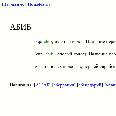
[
На главную
] [
По алфавиту
]
АБИБ
евр.
abib
, зеленый колос. Название пер
(евр.
abib
- спелый колос). Название пе
месяц спелых колосьев; первый еврейский ме
Навигация: [
А
] [
АБ
] [
аберрация
] [
абецедарий
] [
абза