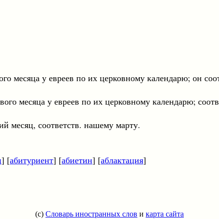
вого месяца у евреев по их церковному календарю; он соо
рвого месяца у евреев по их церковному календарю; соот
сяц, соответств. нашему марту.
ц
] [
абитуриент
] [
абиетин
] [
аблактация
]
(c)
Словарь иностранных слов
и
карта сайта