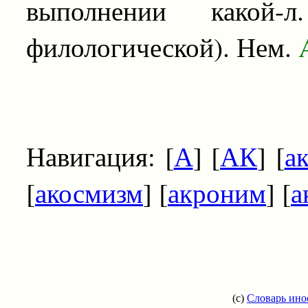
выполнении какой-
филологической). Нем.
A
Навигация: [
А
] [
АК
] [
а
[
акосмизм
] [
акроним
] [
а
(c)
Словарь ино