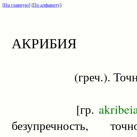
[
На главную
] [
По алфавиту
]
АКРИБИЯ
(греч.). Точность
[гр.
akribe
безупречность, точ