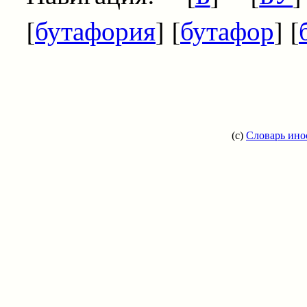
[
бутафория
] [
бутафор
] [
(c)
Словарь ино