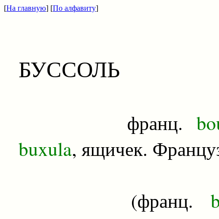
[
На главную
] [
По алфавиту
]
БУССОЛЬ
франц.
bou
buxula
, ящичек. Француз
(франц.
bo