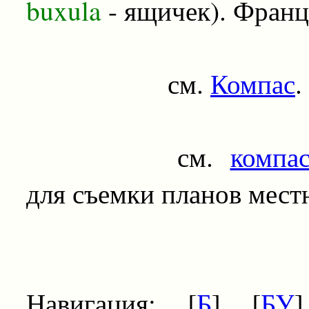
buxula
- ящичек). Франц
см.
Компас
.
см.
компа
для съемки планов мест
Навигация: [
Б
] [
БУ