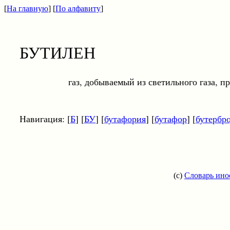
[
На главную
] [
По алфавиту
]
БУТИЛЕН
газ, добываемый из светильного газа, при о
Навигация: [
Б
] [
БУ
] [
бутафория
] [
бутафор
] [
бутербр
(c)
Словарь ино