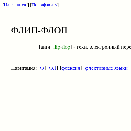
[
На главную
] [
По алфавиту
]
ФЛИП-ФЛОП
[англ.
flip
-
flop
] - техн. электронный пер
Навигация: [
Ф
] [
ФЛ
] [
флексия
] [
флективные языки
]