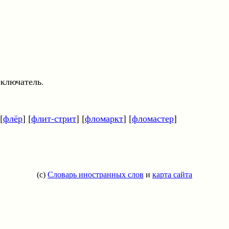
еключатель.
 [
флёр
] [
флит-стрит
] [
фломаркт
] [
фломастер
]
(c)
Словарь иностранных слов
и
карта сайта