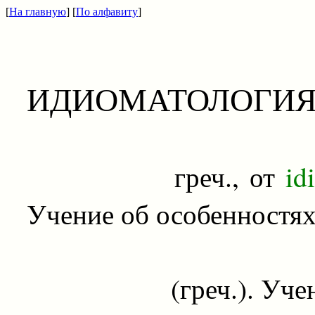
[
На главную
] [
По алфавиту
]
ИДИОМАТОЛОГИ
греч., от
id
Учение об особенностях 
(греч.). Учение 