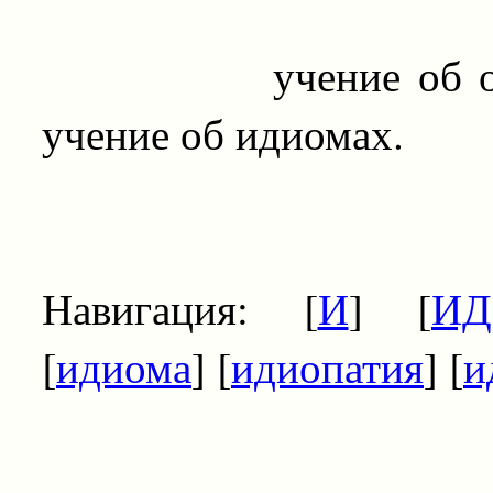
учение об особенн
учение об идиомах.
Навигация: [
И
] [
ИД
[
идиома
] [
идиопатия
] [
и