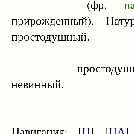
(фр.
nai
прирожденный). Натур
простодушный.
простодушный, д
невинный.
Навигация: [
Н
] [
НА
]