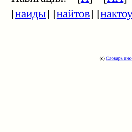
[
наиды
] [
найтов
] [
накто
(c)
Словарь ино