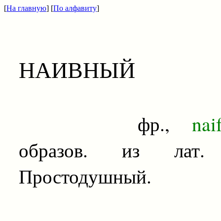
[
На главную
] [
По алфавиту
]
НАИВНЫЙ
фр.,
nai
образов. из лат.
n
Простодушный.