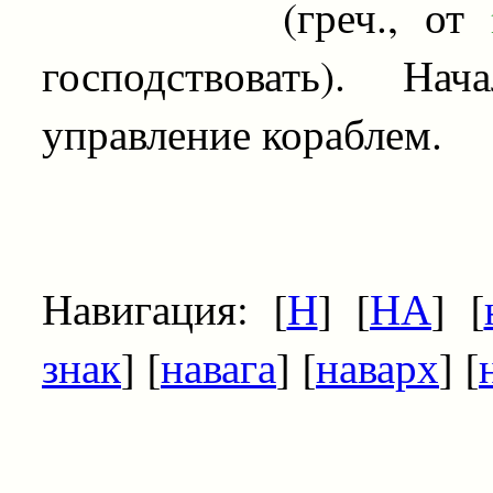
(греч., от
господствовать). На
управление кораблем.
Навигация: [
Н
] [
НА
] [
знак
] [
навага
] [
наварх
] [