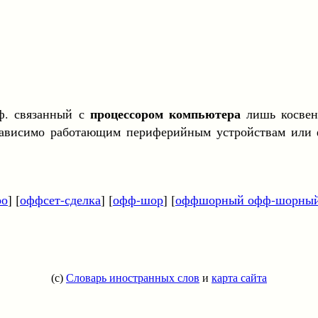
процессором
компьютера
нф. связанный с
лишь косвен
езависимо работающим периферийным устройствам или 
ро
] [
оффсет-сделка
] [
офф-шор
] [
оффшорный офф-шорны
(c)
Словарь иностранных слов
и
карта сайта