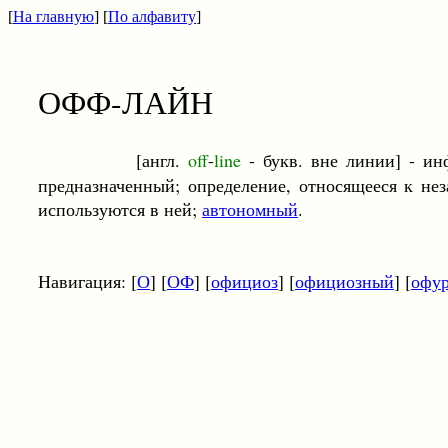
[
На главную
] [
По алфавиту
]
ОФФ-ЛАЙН
[англ.
off
-
line
- букв. вне линии] - и
предназначенный; определение, относящееся к н
используются в ней;
автономный
.
Навигация: [
О
] [
ОФ
] [
официоз
] [
официозный
] [
офу