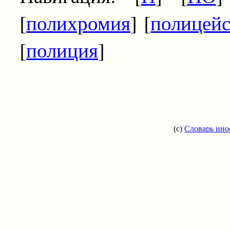
[
полихромия
] [
полицейс
[
полиция
]
(c)
Словарь ино