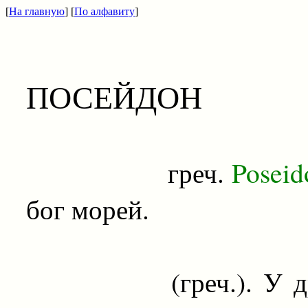
[
На главную
] [
По алфавиту
]
ПОСЕЙДОН
греч.
Poseid
бог морей.
(греч.). У древни