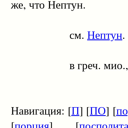
же, что Нептун.
см.
Нептун
.
в греч. мио., бог 
Навигация: [
П
] [
ПО
] [
п
[
порция
] [
посполи