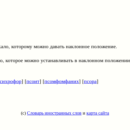
кало, которому можно давать наклонное положение.
ло, которое можно устанавливать в наклонном положении
сихрофор
] [
псоит
] [
псомфомфаних
] [
псора
]
(c)
Словарь иностранных слов
и
карта сайта