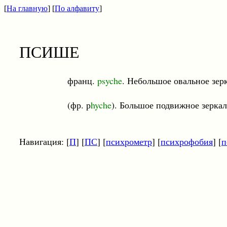
[
На главную
] [
По алфавиту
]
ПСИШЕ
франц.
psyche
. Небольшое овальное зер
(фр. р
hyche
). Большое подвижное зерка
Навигация: [
П
] [
ПС
] [
психрометр
] [
психрофобия
] [
п