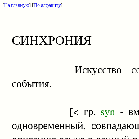
[
На главную
] [
По алфавиту
]
СИНХРОНИЯ
Искусство сообража
события.
[< гр.
syn
- в
одновременный, совпадаю
описанию языка в данный п