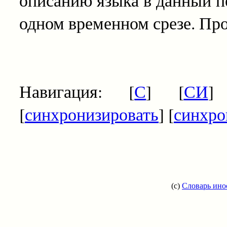
одном временном срезе. Про
Навигация: [
С
] [
СИ
]
[
синхронизировать
] [
синхр
(c)
Словарь ино