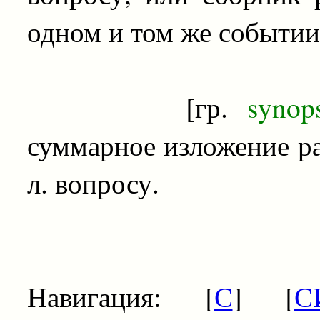
одном и том же событии
[гр.
synop
суммарное изложение ра
л. вопросу.
Навигация: [
С
] [
С