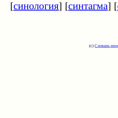
[
синология
] [
синтагма
] [
(c)
Словарь ино