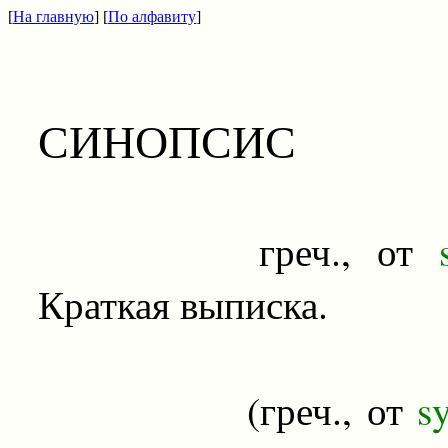
[
На главную
] [
По алфавиту
]
СИНОПСИС
греч., от
Краткая выписка.
(греч., от
s