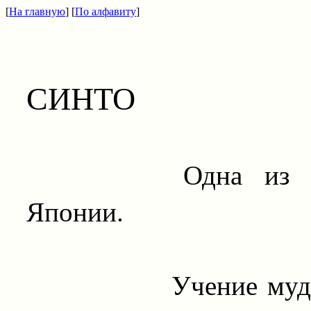
[
На главную
] [
По алфавиту
]
СИНТО
Одна из трех я
Японии.
Учение мудрецов 