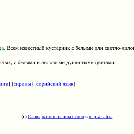
ga
. Всем известный кустарник с белыми или светло-лил
личных, с белыми и лиловыми душистыми цветами.
инга
] [
сирины
] [
сирийский язык
]
(c)
Словарь иностранных слов
и
карта сайта