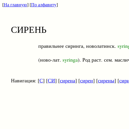
[
На главную
] [
По алфавиту
]
СИРЕНЬ
правильнее сиринга, новолатинск.
syrin
(ново-лат.
syringa
). Род раст. сем. мас
Навигация: [
С
] [
СИ
] [
сирена
] [
сирен
] [
сирены
] [
сир