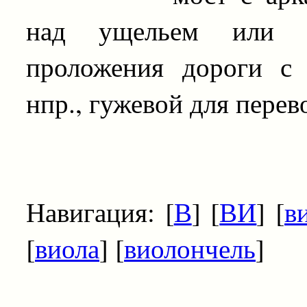
над ущельем или р
проложения дороги с 
нпр., гужевой для перево
Навигация: [
В
] [
ВИ
] [
в
[
виола
] [
виолончель
]