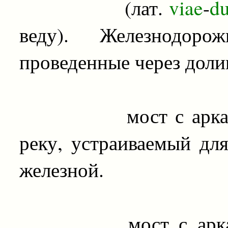
(лат.
viae
-
du
веду). Железнодор
проведенные через долин
мост с арками чр
реку, устраиваемый дл
железной.
мост с арками че