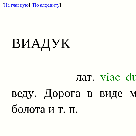
[
На главную
] [
По алфавиту
]
ВИАДУК
лат.
viae du
веду. Дорога в виде м
болота и т. п.