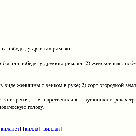
иня победы, у древних римлян.
1) богиня победы у древних римлян. 2) женское имя: поб
 женщины с венком в руке; 2) сорт огородной земл
регия, т. е. царственная в. - кувшинка в реках тро
ловеческую голову.
[
вилайет
] [
вилла
] [
виллан
]