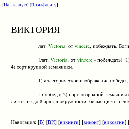
[
На главную
] [
По алфавиту
]
ВИКТОРИЯ
лат.
Victoria
, от
vincere
, побеждать. Бог
(лат.
Victoria
, от
vincere
- побеждать). 
4) сорт крупной земляники.
1) аллегорическое изображение победы, в виде
1) победа; 2) сорт огородной земляники; 3) в.-
листья её до 8 арш. в окружности, белые цветы с че
Навигация: [
В
] [
ВИ
] [
викинги
] [
виконт
] [
виксатин
] 