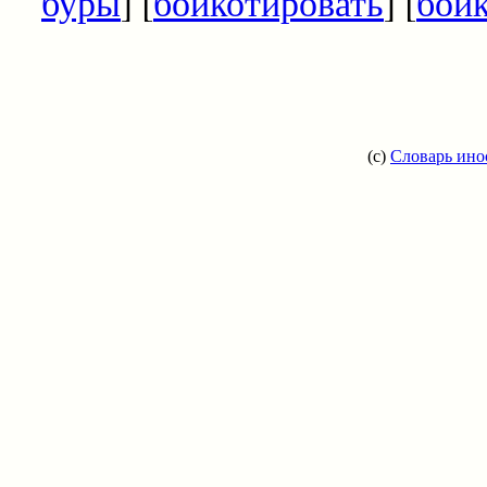
буры
] [
бойкотировать
] [
бой
(c)
Словарь ино