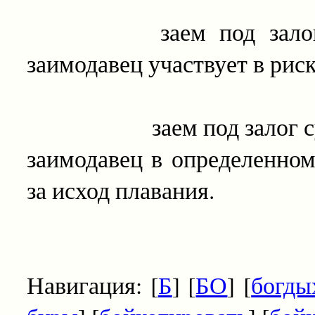
заем под залог кора
заимодавец участвует в риск
заем под залог судна и
заимодавец в определенном
за исход плавания.
Навигация: [
Б
] [
БО
] [
богды