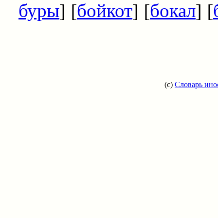
буры
] [
бойкот
] [
бокал
] [
(c)
Словарь ино