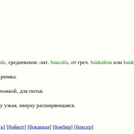
ale
, средневеков.-лат.
baucalis
, от греч.
baukalion
или
bauk
я рюмка.
кой, для питья.
кая, кверху расширяющаяся.
ть
] [
бойкот
] [
боканцы
] [
бокбир
] [
боксер
]