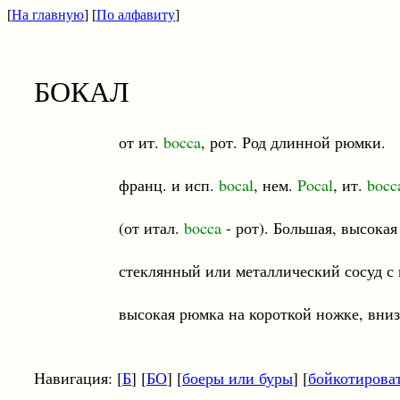
[
На главную
] [
По алфавиту
]
БОКАЛ
от ит.
bocca
, рот. Род длинной рюмки.
франц. и исп.
bocal
, нем.
Pocal
, ит.
bocc
(от итал.
bocca
- рот). Большая, высока
стеклянный или металлический сосуд с нож
высокая рюмка на короткой ножке, внизу уз
Навигация: [
Б
] [
БО
] [
боеры или буры
] [
бойкотирова