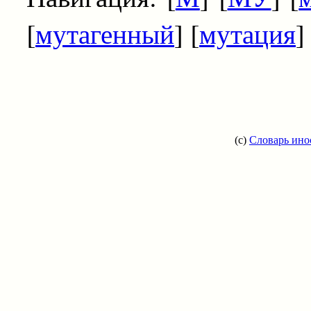
[
мутагенный
] [
мутация
]
(c)
Словарь ино