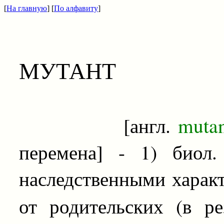
[
На главную
] [
По алфавиту
]
МУТАНТ
[англ.
muta
перемена] - 1) биол
наследственными харак
от родительских (в р