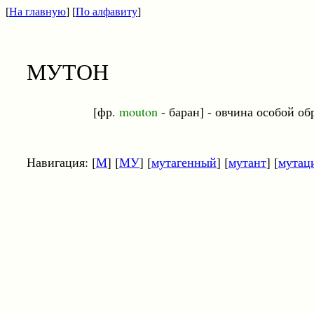
[
На главную
] [
По алфавиту
]
МУТОН
[фр.
mouton
- баран] - овчина особой об
Навигация: [
М
] [
МУ
] [
мутагенный
] [
мутант
] [
мутац