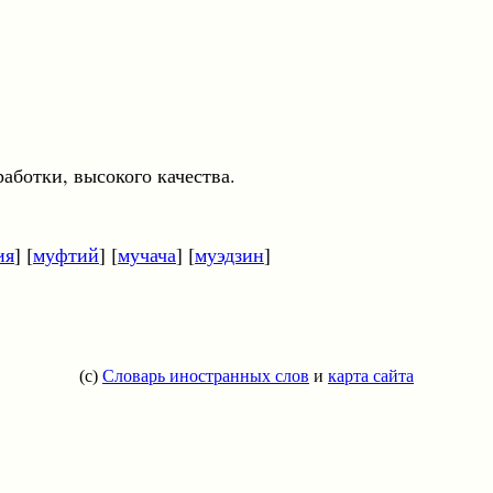
работки, высокого качества.
ия
] [
муфтий
] [
мучача
] [
муэдзин
]
(c)
Словарь иностранных слов
и
карта сайта