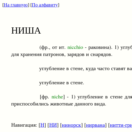
[
На главную
] [
По алфавиту
]
НИША
(фр., от ит.
nicchio
- раковина). 1) угл
для хранения патронов, зарядов и снарядов.
углубление в стене, куда часто ставят вазы
углубление в стене.
[фр.
niche
] - 1) углубление в стене д
приспособились животные данного вида.
Навигация: [
Н
] [
НИ
] [
нинорск
] [
нирвана
] [
нитти-гр