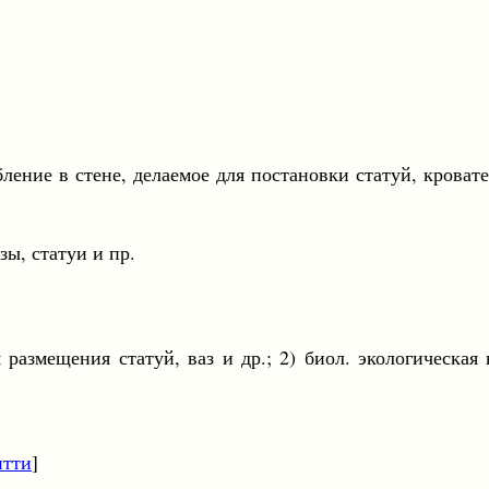
убление в стене, делаемое для постановки статуй, кровате
, статуи и пр.
ля размещения статуй, ваз и др.; 2) биол. экологическа
итти
]