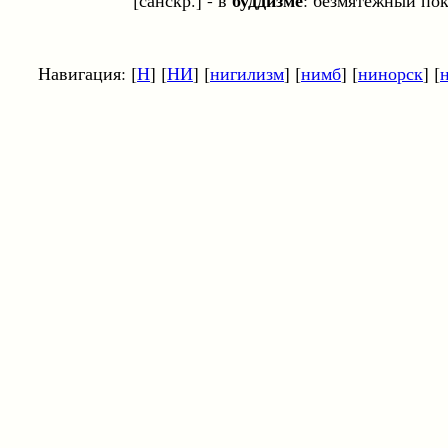
буддизме
[санскр.] - в
: безмятежный пок
Навигация: [
Н
] [
НИ
] [
нигилизм
] [
нимб
] [
нинорск
] [