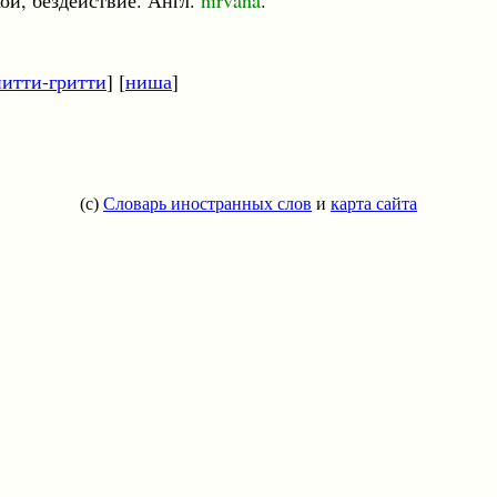
ой, бездействие. Англ.
nirvana
.
нитти-гритти
] [
ниша
]
(c)
Словарь иностранных слов
и
карта сайта