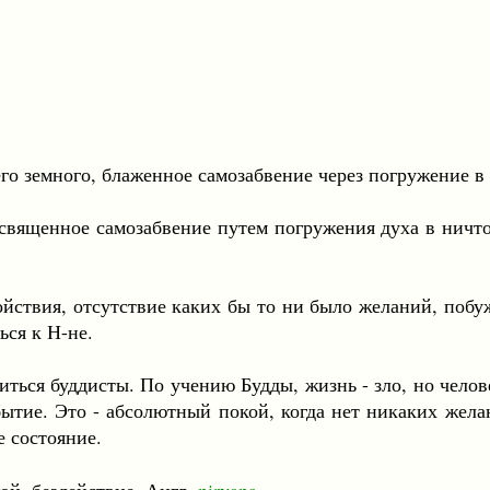
много, блаженное самозабвение через погружение в 
ное самозабвение путем погружения духа в ничто; уд
отсутствие каких бы то ни было желаний, побужден
ься к Н-не.
ддисты. По учению Будды, жизнь - зло, но человек 
 бытие. Это - абсолютный покой, когда нет никаких жела
 состояние.