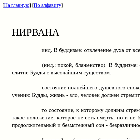
[
На главную
] [
По алфавиту
]
НИРВАНА
инд. В буддизме: отвлечение духа от всего зе
(инд.: покой, блаженство). В буддизме: священ
слитие Будды с высочайшим существом.
состояние полнейшего душевного спокойствия, 
учению Будды, жизнь - зло, человек должен стремит
то состояние, к которому должны стремиться бу
такое положение, которое не есть смерть, но и не
продолжительный и безмятежный сон - безразличное