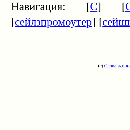
Навигация: [
С
] [
[
сейлзпромоутер
] [
сейш
(c)
Словарь ино