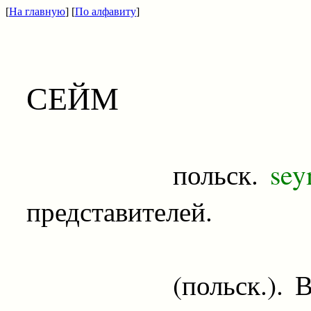
[
На главную
] [
По алфавиту
]
СЕЙМ
польск.
sey
представителей.
(польск.). В преж