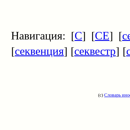
Навигация: [
С
] [
СЕ
] [
с
[
секвенция
] [
секвестр
] [
(c)
Словарь ино