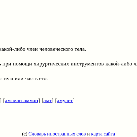
какой-либо член человеческого тела.
ть при помощи хирургических инструментов какой-либо чл
ла или часть его.
] [
амтман амман
] [
амт
] [
амулет
]
(c)
Словарь иностранных слов
и
карта сайта