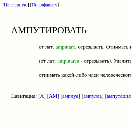
[
На главную
] [
По алфавиту
]
АМПУТИРОВАТЬ
от лат.
amputare
, отрезывать. Отнимать 
(от лат.
amputarea
- отрезывать). Удали
отнимать какой-либо член человеческого те
Навигация: [
А
] [
АМ
] [
амплуа
] [
ампулла
] [
ампутация