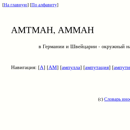
[
На главную
] [
По алфавиту
]
АМТМАН, АММАН
в Германии и Швейцарии - окружный нач
Навигация: [
А
] [
АМ
] [
ампулла
] [
ампутация
] [
ампути
(c)
Словарь ино