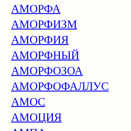
АМОРФА
АМОРФИЗМ
АМОРФИЯ
АМОРФНЫЙ
АМОРФОЗОА
АМОРФОФАЛЛУС
АМОС
АМОЦИЯ