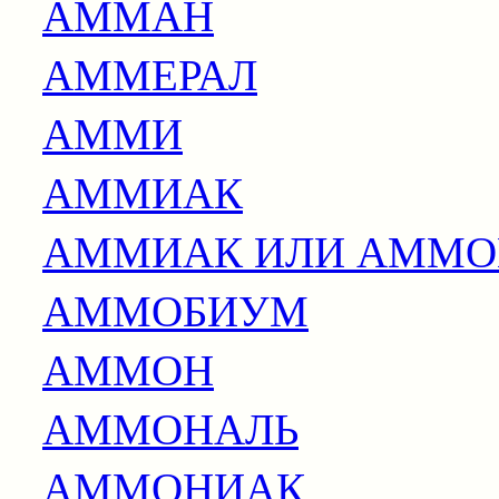
АММАН
АММЕРАЛ
АММИ
АММИАК
АММИАК ИЛИ АММО
АММОБИУМ
АММОН
АММОНАЛЬ
АММОНИАК