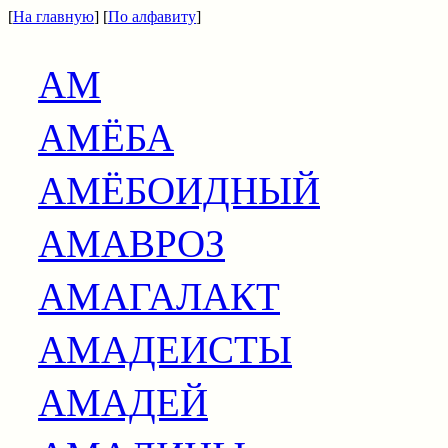
[
На главную
] [
По алфавиту
]
АМ
АМЁБА
АМЁБОИДНЫЙ
АМАВРОЗ
АМАГАЛАКТ
АМАДЕИСТЫ
АМАДЕЙ